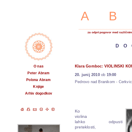
A
za odprt pogovor med različnimi
DO
Klara Gomboc: VIOLINSKI K
O nas
Peter Abram
20. junij 2010
ob
19:00
Polona Abram
Pedrovo nad Branikom
-
Cerkvi
Knjige
Arhiv dogodkov
Ko
violina
lahko odpusti
preteklosti,