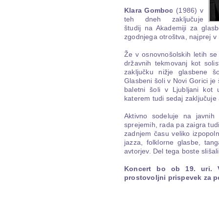
Klara Gomboc
(1986) v
teh dneh zaključuje
študij na Akademiji za glasb
zgodnjega otroštva, najprej v N
Že v osnovnošolskih letih s
državnih tekmovanj kot soli
zaključku nižje glasbene š
Glasbeni šoli v Novi Gorici je
baletni šoli v Ljubljani kot
katerem tudi sedaj zaključuje
Aktivno sodeluje na javnih k
sprejemih, rada pa zaigra tud
zadnjem času veliko izpopoln
jazza, folklorne glasbe, tan
avtorjev. Del tega boste sliša
Koncert bo ob 19. uri. 
prostovoljni prispevek za p