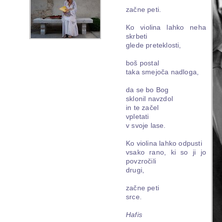
začne peti.
Ko violina lahko neha
skrbeti
glede preteklosti,
boš postal
taka smejoča nadloga,
da se bo Bog
sklonil navzdol
in te začel
vpletati
v svoje lase.
Ko violina lahko odpusti
vsako rano, ki so ji jo
povzročili
drugi,
začne peti
srce.
Hafis