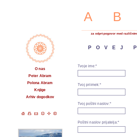
A
za odprt pogovor med različnimi
POVEJ 
Tvoje ime:*
O nas
Peter Abram
Polona Abram
Tvoj priimek:*
Knjige
Arhiv dogodkov
Tvoj poštni naslov:*
Poštni naslov prijatelja:*