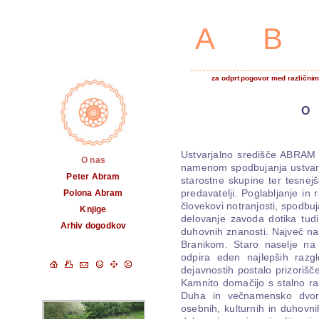
A
za odprt pogovor med različnimi
Ustvarjalno središče ABRAM 
O nas
namenom spodbujanja ustvarja
Peter Abram
starostne skupine ter tesnej
predavatelji. Poglabljanje in
Polona Abram
človekovi notranjosti, spodbuj
Knjige
delovanje zavoda dotika tudi
Arhiv dogodkov
duhovnih znanosti. Največ naš
Branikom. Staro naselje n
odpira eden najlepših razg
dejavnostih postalo prizorišče
Kamnito domačijo s stalno raz
Duha in večnamensko dvoran
osebnih, kulturnih in duhovn