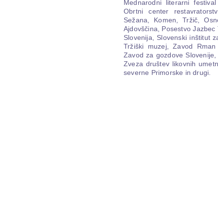
Mednarodni literarni festiva
Obrtni center restavrator
Sežana, Komen, Tržič, Osno
Ajdovščina, Posestvo Jazbec T
Slovenija, Slovenski inštitut 
Tržiški muzej, Zavod Rman 
Zavod za gozdove Slovenije
Zveza društev likovnih umetn
severne Primorske in drugi.