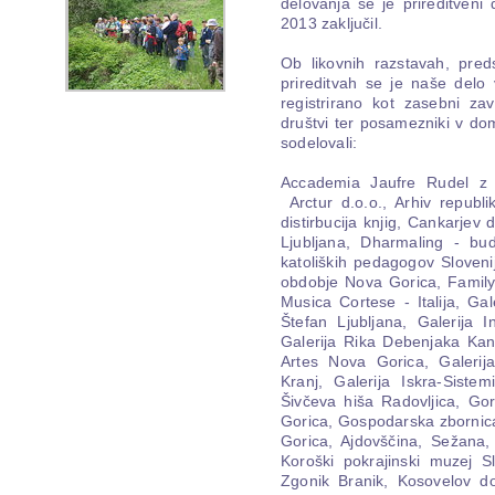
delovanja se je prireditveni
2013 zaključil.
Ob likovnih razstavah, preds
prireditvah se je naše delo 
registrirano kot zasebni zav
društvi ter posamezniki v dom
sodelovali:
Accademia Jaufre Rudel z G
Arctur d.o.o., Arhiv republi
distirbucija knjig, Cankarje
Ljubljana, Dharmaling - bud
katoliških pedagogov Slovenij
obdobje Nova Gorica, Familyl
Musica Cortese - Italija, Gal
Štefan Ljubljana, Galerija 
Galerija Rika Debenjaka Kana
Artes Nova Gorica, Galerij
Kranj, Galerija Iskra-Sistem
Šivčeva hiša Radovljica, Go
Gorica, Gospodarska zbornica
Gorica, Ajdovščina, Sežana,
Koroški pokrajinski muzej 
Zgonik Branik, Kosovelov d