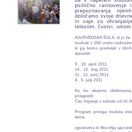
da v napetem sodobne
psihično ravnovesje 
prepoznavanja njeni
določamo svoje dnevne
in vaje za ohranjan
telesom, čustvi, umom
AJURVEDSKA ŠOLA, ki jo že nek
module z 200 urami izobražev
ki ga bomo predelali v štiri
datumih:
9., 10. april 2011
14., 15. maj 2011
11., 12. junij 2011
4., 5. julij 2011
Ko bo skupina oblikovan
prilagodili.
Čas trajanja v soboto od 10.0
Program prvega modula obse
teme:
zgodovina in filozofija ajurve