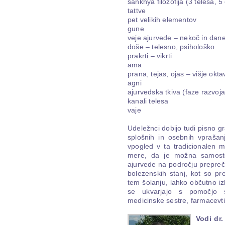
sankhya filozofija (3 telesa, 5
tattve
pet velikih elementov
gune
veje ajurvede – nekoč in dan
doše – telesno, psihološko
prakrti – vikrti
ama
prana, tejas, ojas – višje okt
agni
ajurvedska tkiva (faze razvoja
kanali telesa
vaje
Udeležnci dobijo tudi pisno gra
splošnih in osebnih vprašanj
vpogled v ta tradicionalen m
mere, da je možna samostoj
ajurvede na področju prepreče
bolezenskih stanj, kot so pr
tem šolanju, lahko občutno izbo
se ukvarjajo s pomočjo soč
medicinske sestre, farmacevti, 
Vodi dr.