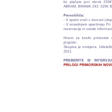
ko plačate prvi obrok 2
ABRAM, BRANIK 243, 5295 B
Prenočišča:
- V spalni vreči v dvorani (dop
- V sosednjem apartmaju Pri 
rezervacije in ostale informa
Hrano za kosilo prinesete s
prigrizki.
Skupina je omejena. Udeležb
2011.
PREBERITE SI INTERV
PRILOGI PRIMORSKIH NOV