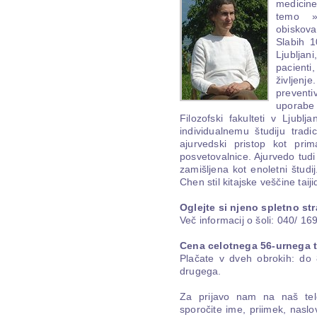
medicine
temo »
obiskova
Slabih 1
Ljubljan
pacienti
življenj
preventi
uporabe
Filozofski fakulteti v Ljubl
individualnemu študiju tradic
ajurvedski pristop kot pri
posvetovalnice. Ajurvedo tudi 
zamišljena kot enoletni študij.
Chen stil kitajske veščine taiji
Oglejte si njeno spletno st
Več informacij o šoli: 040/ 16
Cena celotnega 56-urnega te
Plačate v dveh obrokih: do 
drugega.
Za prijavo nam na naš te
sporočite ime, priimek, naslov