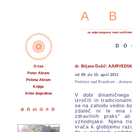
A
za odprt pogovor med različnimi
DO
dr. Biljana Dušič: AJURVEDS
O nas
Peter Abram
od 09.
do 10. april 2011
Polona Abram
Pedrovo nad Branikom
-
dvoran
Knjige
Arhiv dogodkov
V dobi dinamičnega 
izročili in tradicional
se na zahodu vedno bolj
zdaleč ni le ena i
zdravilnih praks" a
vzhodnjake. Njena ti
vrača k globljemu ra